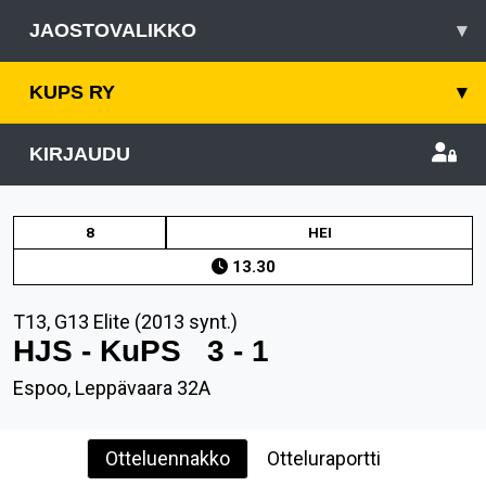
JAOSTOVALIKKO
▾
KUPS RY
▾
KIRJAUDU
8
HEI
13.30
T13, G13 Elite (2013 synt.)
HJS - KuPS
3 - 1
Espoo, Leppävaara 32A
Otteluennakko
Otteluraportti