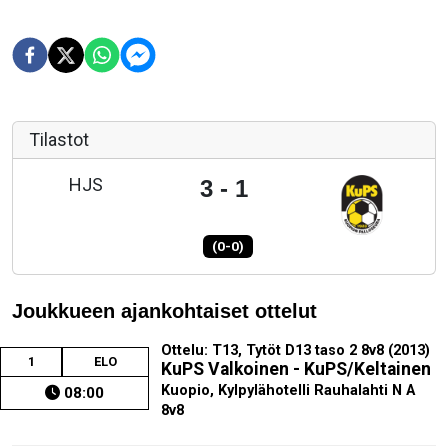
Tilastot
HJS
3 - 1
(0-0)
Joukkueen ajankohtaiset ottelut
Ottelu: T13, Tytöt D13 taso 2 8v8 (2013)
1
ELO
KuPS Valkoinen - KuPS/Keltainen
Kuopio, Kylpylähotelli Rauhalahti N A
08:00
8v8