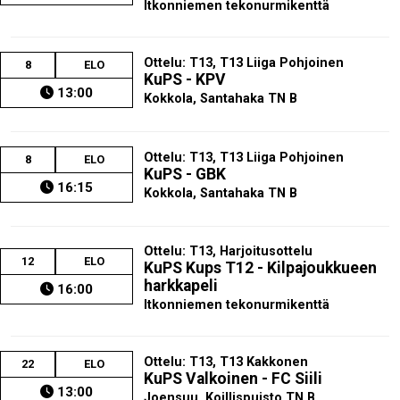
Itkonniemen tekonurmikenttä
Ottelu: T13, T13 Liiga Pohjoinen
8
ELO
KuPS - KPV
13:00
Kokkola, Santahaka TN B
Ottelu: T13, T13 Liiga Pohjoinen
8
ELO
KuPS - GBK
16:15
Kokkola, Santahaka TN B
Ottelu: T13, Harjoitusottelu
12
ELO
KuPS Kups T12 - Kilpajoukkueen
harkkapeli
16:00
Itkonniemen tekonurmikenttä
Ottelu: T13, T13 Kakkonen
22
ELO
KuPS Valkoinen - FC Siili
13:00
Joensuu, Koillispuisto TN B