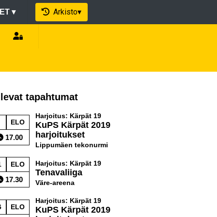
Arkisto
▾
EET
▾
levat tapahtumat
Harjoitus: Kärpät 19
ELO
KuPS Kärpät 2019
harjoitukset
17.00
Lippumäen tekonurmi
Harjoitus: Kärpät 19
1
ELO
Tenavaliiga
17.30
Väre-areena
Harjoitus: Kärpät 19
6
ELO
KuPS Kärpät 2019