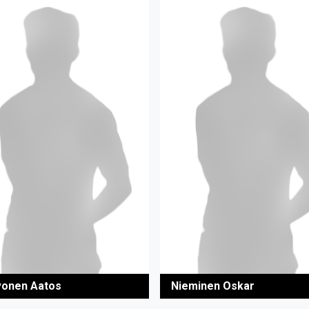
onen Aatos
Nieminen Oskar