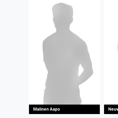
Malinen Aapo
Neuv