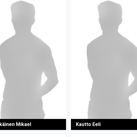
käinen Mikael
Kautto Eeli