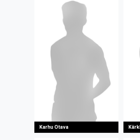
Karhu Otava
Kärk