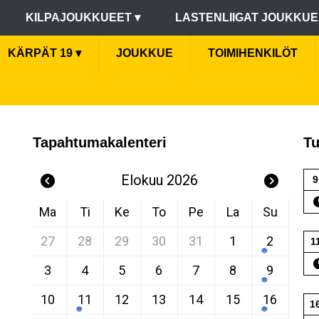
KILPAJOUKKUEET
▾
LASTENLIIGAT JOUKKU
KÄRPÄT 19
▾
JOUKKUE
TOIMIHENKILÖT
Tapahtumakalenteri
Tu
Elokuu 2026
9
Ma
Ti
Ke
To
Pe
La
Su
27
28
29
30
31
1
2
1
3
4
5
6
7
8
9
10
11
12
13
14
15
16
1