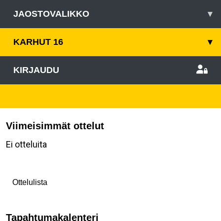
JAOSTOVALIKKO
▾
KARHUT 16
▾
KIRJAUDU
Viimeisimmät ottelut
Ei otteluita
Ottelulista
Tapahtumakalenteri