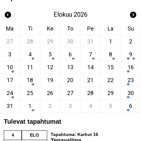
Elokuu 2026
Ma
Ti
Ke
To
Pe
La
Su
27
28
29
30
31
1
2
3
4
5
6
7
8
9
10
11
12
13
14
15
16
17
18
19
20
21
22
23
24
25
26
27
28
29
30
31
1
2
3
4
5
6
Tulevat tapahtumat
Tapahtuma: Karhut 16
4
ELO
Tenavaliiga