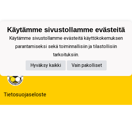
Käytämme sivustollamme evästeitä
Käytämme sivustollamme evästeitä käyttökokemuksen
parantamiseksi sekä toiminnallisiin ja tilastollisiin
tarkoituksiin.
Hyväksy kaikki
Vain pakolliset
Tietosuojaseloste
Kuopion Palloseura ry
Aulis Rytkösen Katu 1, 70620 Kuopio
Y-tunnus: 0281218-4
Puh. +358172668571