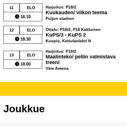
Harjoitus: P18/2
11
ELO
Kuukauden/ viikon teema
16.10
Puijon stadion
Ottelu: P18/2, P18 Kakkonen
12
ELO
KuPS/3 - KuPS 2
18.30
Kuopio, Kettulanlahti N
Harjoitus: P18/2
13
ELO
Maalinteko/ peliin valmistava
treeni
18.00
Väre Areena
Joukkue