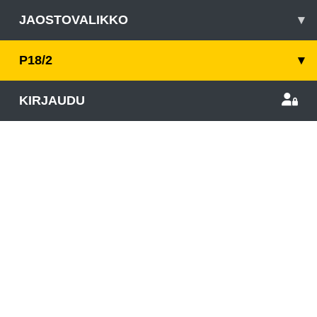
JAOSTOVALIKKO
▾
P18/2
▾
KIRJAUDU