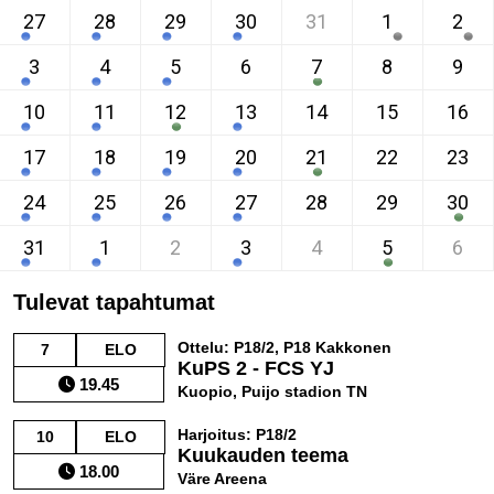
27
28
29
30
31
1
2
3
4
5
6
7
8
9
10
11
12
13
14
15
16
17
18
19
20
21
22
23
24
25
26
27
28
29
30
31
1
2
3
4
5
6
Tulevat tapahtumat
Ottelu: P18/2, P18 Kakkonen
7
ELO
KuPS 2 - FCS YJ
19.45
Kuopio, Puijo stadion TN
Harjoitus: P18/2
10
ELO
Kuukauden teema
18.00
Väre Areena