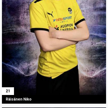
21
Räisänen Niko