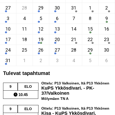
27
28
29
30
31
1
2
3
4
5
6
7
8
9
10
11
12
13
14
15
16
17
18
19
20
21
22
23
24
25
26
27
28
29
30
31
1
2
3
4
5
6
Tulevat tapahtumat
Ottelu: P13 Valkoinen, Itä P13 Ykkönen
9
ELO
KuPS Ykkösdivari. - PK-
37/Valkoinen
10.45
Mölymäen TN A
Ottelu: P13 Valkoinen, Itä P13 Ykkönen
9
ELO
Kisa - KuPS Ykkösdivari.