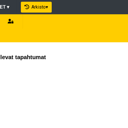
Arkisto
▾
EET
▾
levat tapahtumat