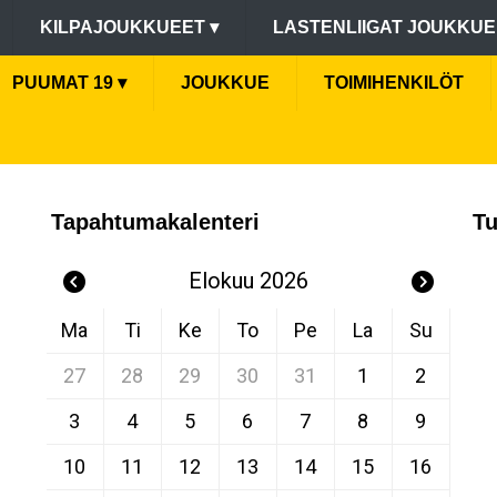
KILPAJOUKKUEET
▾
LASTENLIIGAT JOUKKU
PUUMAT 19
▾
JOUKKUE
TOIMIHENKILÖT
Tapahtumakalenteri
Tu
Elokuu 2026
Ma
Ti
Ke
To
Pe
La
Su
27
28
29
30
31
1
2
3
4
5
6
7
8
9
10
11
12
13
14
15
16