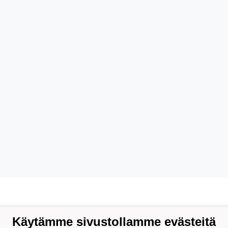
Käytämme sivustollamme evästeitä
ion Palloseura ry