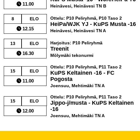
11.00
Heinävesi, Heinävesi TN B
Ottelu: P10 Peliryhmä, P10 Taso 2
8
ELO
HeiPa/WJK YJ - KuPS Musta -16
12.15
Heinävesi, Heinävesi TN A
Harjoitus: P10 Peliryhmä
13
ELO
Treenit
16.30
Mölymäki tekonurmi
Ottelu: P10 Peliryhmä, P11 Taso 2
15
ELO
KuPS Keltainen -16 - FC
Pogosta
11.00
Joensuu, Mehtimäki TN A
Ottelu: P10 Peliryhmä, P11 Taso 2
15
ELO
Jippo-j/musta - KuPS Keltainen
-16
12.00
Joensuu, Mehtimäki TN A