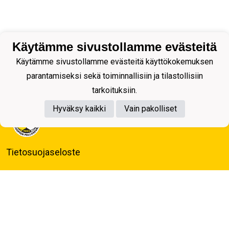
Käytämme sivustollamme evästeitä
Käytämme sivustollamme evästeitä käyttökokemuksen
parantamiseksi sekä toiminnallisiin ja tilastollisiin
tarkoituksiin.
Hyväksy kaikki
Vain pakolliset
Tietosuojaseloste
Kuopion Palloseura ry
Aulis Rytkösen Katu 1, 70620 Kuopio
Y-tunnus: 0281218-4
Puh. +358172668571