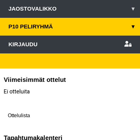
JAOSTOVALIKKO
▾
P10 PELIRYHMÄ
▾
KIRJAUDU
Viimeisimmät ottelut
Ei otteluita
Ottelulista
Tapahtumakalenteri