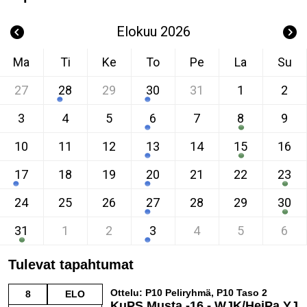
Elokuu 2026
Ma
Ti
Ke
To
Pe
La
Su
27
28
29
30
31
1
2
3
4
5
6
7
8
9
10
11
12
13
14
15
16
17
18
19
20
21
22
23
24
25
26
27
28
29
30
31
1
2
3
4
5
6
Tulevat tapahtumat
Ottelu: P10 Peliryhmä, P10 Taso 2
8
ELO
KuPS Musta -16 - WJK/HeiPa YJ