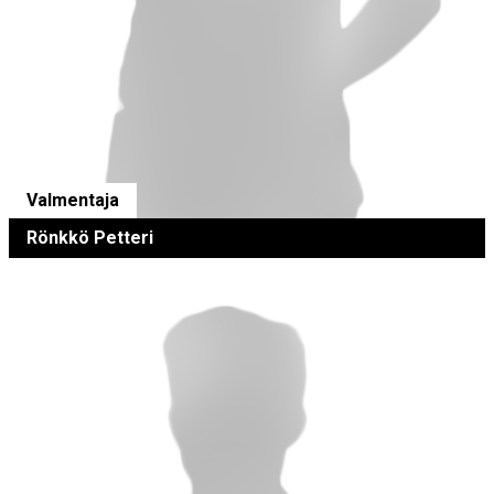
Valmentaja
Rönkkö Petteri