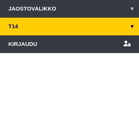
JAOSTOVALIKKO
▾
T14
▾
KIRJAUDU