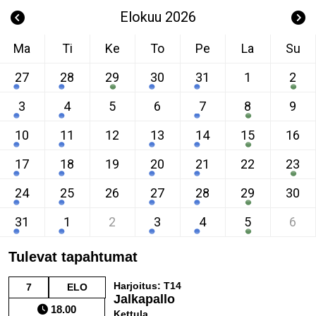
Elokuu 2026
Ma
Ti
Ke
To
Pe
La
Su
27
28
29
30
31
1
2
3
4
5
6
7
8
9
10
11
12
13
14
15
16
17
18
19
20
21
22
23
24
25
26
27
28
29
30
31
1
2
3
4
5
6
Tulevat tapahtumat
Harjoitus: T14
7
ELO
Jalkapallo
18.00
Kettula