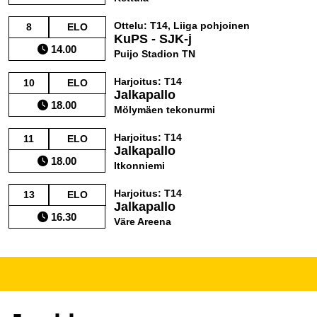
Ottelu: T14, Liiga pohjoinen
8
ELO
KuPS - SJK-j
14.00
Puijo Stadion TN
Harjoitus: T14
10
ELO
Jalkapallo
18.00
Mölymäen tekonurmi
Harjoitus: T14
11
ELO
Jalkapallo
18.00
Itkonniemi
Harjoitus: T14
13
ELO
Jalkapallo
16.30
Väre Areena