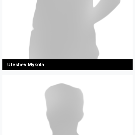
Uteshev Mykola