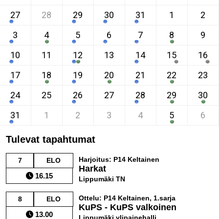
27
28
29
30
31
1
2
3
4
5
6
7
8
9
10
11
12
13
14
15
16
17
18
19
20
21
22
23
24
25
26
27
28
29
30
31
1
2
3
4
5
6
Tulevat tapahtumat
Harjoitus: P14 Keltainen
7
ELO
Harkat
16.15
Lippumäki TN
Ottelu: P14 Keltainen, 1.sarja
8
ELO
KuPS - KuPS valkoinen
13.00
Lippumäki ylipainehalli