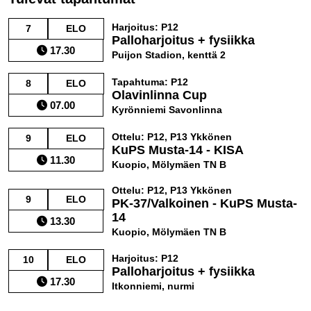
Harjoitus: P12
7
ELO
Palloharjoitus + fysiikka
17.30
Puijon Stadion, kenttä 2
Tapahtuma: P12
8
ELO
Olavinlinna Cup
07.00
Kyrönniemi Savonlinna
Ottelu: P12, P13 Ykkönen
9
ELO
KuPS Musta-14 - KISA
11.30
Kuopio, Mölymäen TN B
Ottelu: P12, P13 Ykkönen
9
ELO
PK-37/Valkoinen - KuPS Musta-
14
13.30
Kuopio, Mölymäen TN B
Harjoitus: P12
10
ELO
Palloharjoitus + fysiikka
17.30
Itkonniemi, nurmi