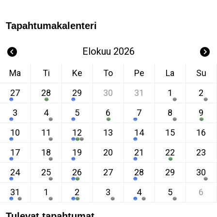
Tapahtumakalenteri
Elokuu 2026
Ma
Ti
Ke
To
Pe
La
Su
27
28
29
30
31
1
2
3
4
5
6
7
8
9
10
11
12
13
14
15
16
17
18
19
20
21
22
23
24
25
26
27
28
29
30
31
1
2
3
4
5
6
Tulevat tapahtumat