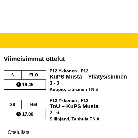
Viimeisimmät ottelut
P12 Ykkönen , P12
6
ELO
KuPS Musta – Yllätys/sininen
3 - 3
19.45
Kuopio, Litmanen TN B
P12 Ykkönen , P12
28
HEI
ToU – KuPS Musta
2 - 6
17.00
Siilinjärvi, Tanhula TN A
Ottelulista