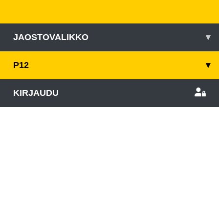
JAOSTOVALIKKO
▾
P12
▾
KIRJAUDU