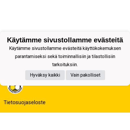
Käytämme sivustollamme evästeitä
Käytämme sivustollamme evästeitä käyttökokemuksen
parantamiseksi sekä toiminnallisiin ja tilastollisiin
tarkoituksiin.
Hyväksy kaikki
Vain pakolliset
Tietosuojaseloste
Kuopion Palloseura ry
Aulis Rytkösen Katu 1, 70620 Kuopio
Y-tunnus: 0281218-4