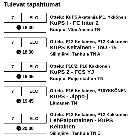
Tulevat tapahtumat
Ottelu: KuPS Akatemia M1, Ykkönen
7
ELO
KuPS I - FC Inter 2
18.30
Kuopio, Väre Areena TN
Ottelu: P12 Keltainen, P12 Kakkonen
7
ELO
KuPS Keltainen - ToU -15
18.30
Siilinjärvi, Tanhula TN A
Ottelu: P18/2, P18 Kakkonen
7
ELO
KuPS 2 - FCS YJ
19.45
Kuopio, Puijo stadion TN
Ottelu: P16 Keltainen, P16YKKÖNEN
7
ELO
KuPS - Jippo-j
19.45
Litmanen TN
Ottelu: P12 Keltainen, P12 Kakkonen
7
ELO
LehPa/punainen - KuPS
Keltainen
20.00
Siilinjärvi, Tanhula TN B