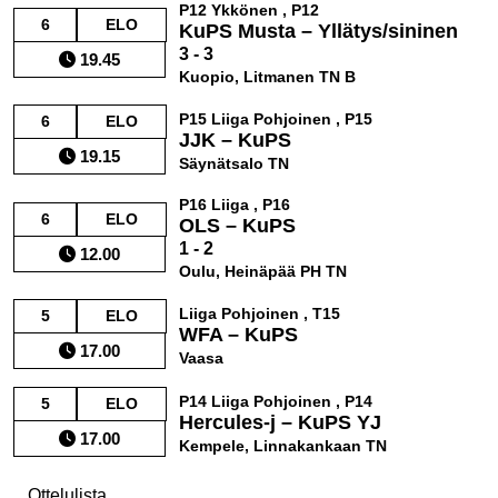
P12 Ykkönen , P12
6
ELO
KuPS Musta – Yllätys/sininen
3 - 3
19.45
Kuopio, Litmanen TN B
P15 Liiga Pohjoinen , P15
6
ELO
JJK – KuPS
19.15
Säynätsalo TN
P16 Liiga , P16
6
ELO
OLS – KuPS
1 - 2
12.00
Oulu, Heinäpää PH TN
Liiga Pohjoinen , T15
5
ELO
WFA – KuPS
17.00
Vaasa
P14 Liiga Pohjoinen , P14
5
ELO
Hercules-j – KuPS YJ
17.00
Kempele, Linnakankaan TN
Ottelulista