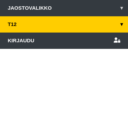
JAOSTOVALIKKO
▾
T12
▾
KIRJAUDU