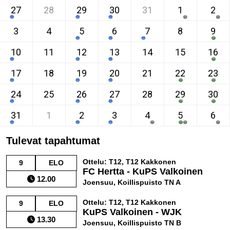
27
28
29
30
31
1
2
3
4
5
6
7
8
9
10
11
12
13
14
15
16
17
18
19
20
21
22
23
24
25
26
27
28
29
30
31
1
2
3
4
5
6
Tulevat tapahtumat
Ottelu: T12, T12 Kakkonen
9
ELO
FC Hertta - KuPS Valkoinen
12.00
Joensuu, Koillispuisto TN A
Ottelu: T12, T12 Kakkonen
9
ELO
KuPS Valkoinen - WJK
13.30
Joensuu, Koillispuisto TN B