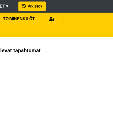
Arkisto
▾
EET
▾
TOIMIHENKILÖT
levat tapahtumat