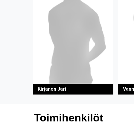
Kirjanen Jari
Vann
Toimihenkilöt