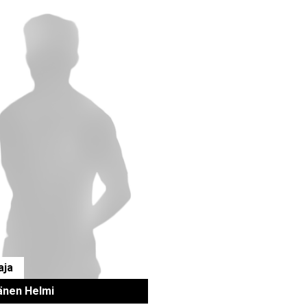
aja
änen Helmi