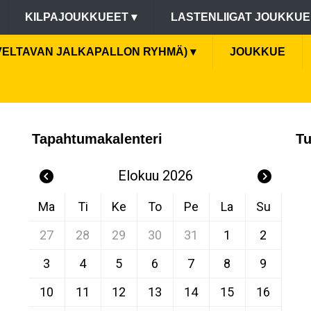
KILPAJOUKKUEET
▾
LASTENLIIGAT JOUKKU
VELTAVAN JALKAPALLON RYHMÄ)
▾
JOUKKUE
Tapahtumakalenteri
Tu
Elokuu 2026
Ma
Ti
Ke
To
Pe
La
Su
27
28
29
30
31
1
2
3
4
5
6
7
8
9
10
11
12
13
14
15
16