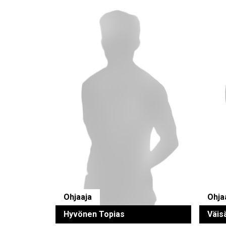
Ohjaaja
Ohja
Hyvönen Topias
Väis