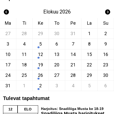
Elokuu 2026
Ma
Ti
Ke
To
Pe
La
Su
27
28
29
30
31
1
2
3
4
5
6
7
8
9
10
11
12
13
14
15
16
17
18
19
20
21
22
23
24
25
26
27
28
29
30
31
1
2
3
4
5
6
Tulevat tapahtumat
Harjoitus: Snadiliiga Musta ke 18-19
12
ELO
Snadiliiga Musta harjoitukset