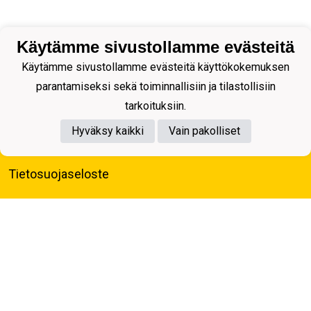
Käytämme sivustollamme evästeitä
Käytämme sivustollamme evästeitä käyttökokemuksen
parantamiseksi sekä toiminnallisiin ja tilastollisiin
tarkoituksiin.
Hyväksy kaikki
Vain pakolliset
Tietosuojaseloste
Kuopion Palloseura ry
Aulis Rytkösen Katu 1, 70620 Kuopio
Y-tunnus: 0281218-4
Puh. +358172668571
KuPS -Elämänmittainen tarina- Banzai