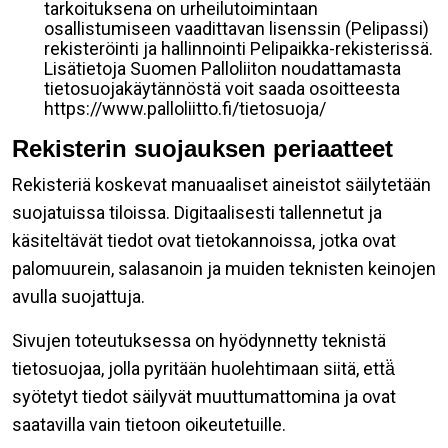
tarkoituksena on urheilutoimintaan
osallistumiseen vaadittavan lisenssin (Pelipassi)
rekisteröinti ja hallinnointi Pelipaikka-rekisterissä.
Lisätietoja Suomen Palloliiton noudattamasta
tietosuojakäytännöstä voit saada osoitteesta
https://www.palloliitto.fi/tietosuoja/
Rekisterin suojauksen periaatteet
Rekisteriä koskevat manuaaliset aineistot säilytetään
suojatuissa tiloissa. Digitaalisesti tallennetut ja
käsiteltävät tiedot ovat tietokannoissa, jotka ovat
palomuurein, salasanoin ja muiden teknisten keinojen
avulla suojattuja.
Sivujen toteutuksessa on hyödynnetty teknistä
tietosuojaa, jolla pyritään huolehtimaan siitä, että̈
syötetyt tiedot säilyvät muuttumattomina ja ovat
saatavilla vain tietoon oikeutetuille.