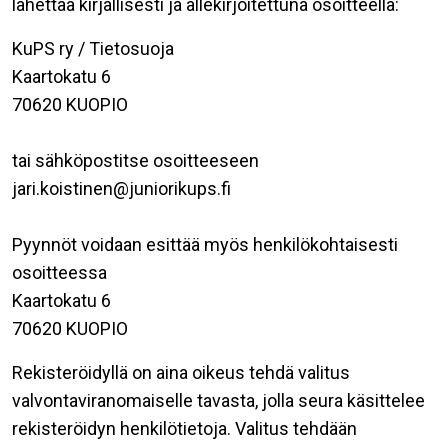
lähettää kirjallisesti ja allekirjoitettuna osoitteella:
KuPS ry / Tietosuoja
Kaartokatu 6
70620 KUOPIO
tai sähköpostitse osoitteeseen
jari.koistinen@juniorikups.fi
Pyynnöt voidaan esittää myös henkilökohtaisesti
osoitteessa
Kaartokatu 6
70620 KUOPIO
Rekisteröidyllä on aina oikeus tehdä valitus
valvontaviranomaiselle tavasta, jolla seura käsittelee
rekisteröidyn henkilötietoja. Valitus tehdään