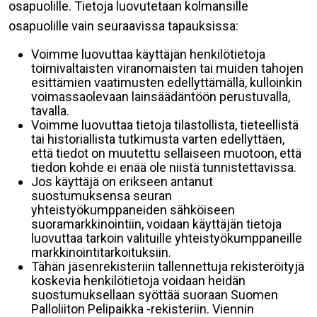
osapuolille. Tietoja luovutetaan kolmansille
osapuolille vain seuraavissa tapauksissa:
Voimme luovuttaa käyttäjän henkilötietoja
toimivaltaisten viranomaisten tai muiden tahojen
esittämien vaatimusten edellyttämällä, kulloinkin
voimassaolevaan lainsäädäntöön perustuvalla,
tavalla.
Voimme luovuttaa tietoja tilastollista, tieteellistä
tai historiallista tutkimusta varten edellyttäen,
että tiedot on muutettu sellaiseen muotoon, että
tiedon kohde ei enää ole niistä tunnistettavissa.
Jos käyttäjä on erikseen antanut
suostumuksensa seuran
yhteistyökumppaneiden sähköiseen
suoramarkkinointiin, voidaan käyttäjän tietoja
luovuttaa tarkoin valituille yhteistyökumppaneille
markkinointitarkoituksiin.
Tähän jäsenrekisteriin tallennettuja rekisteröityjä
koskevia henkilötietoja voidaan heidän
suostumuksellaan syöttää suoraan Suomen
Palloliiton Pelipaikka -rekisteriin. Viennin