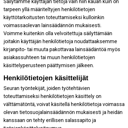
Säilytämme käyttäjän tietoja vain niin kauan kuin on
tarpeen yllä määriteltyjen henkilötietojen
käyttötarkoitusten toteuttamiseksi kulloinkin
voimassaolevan lainsäädännön mukaisesti.
Voimme kuitenkin olla velvoitettuja säilyttämään
joitakin käyttäjän henkilötietoja noudattaaksemme
kirjanpito- tai muuta pakottavaa lainsäädäntöä myös
asiakassuhteen tai muun henkilötietojen
käsittelyperusteen päättymisen jälkeen.
Henkilötietojen käsittelijät
Seuran työntekijät, joiden työtehtävien
toteuttamiseksi henkilötietojen käsittely on
välttämätöntä, voivat käsitellä henkilötietoja voimassa
olevan tietosuojalainsäädännön mukaisesti ja heidän
kanssaan on tehty erillisen salassapito ja