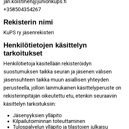
jari.koistinen@juniorikups.fi
+358504354267
Rekisterin nimi
KuPS ry jäsenrekisteri
Henkilötietojen käsittelyn
tarkoitukset
Henkilötietoja käsitellään rekisteröidyn
suostumuksen taikka seuran ja jäsenen välisen
jäsensuhteen taikka muun asiallisen yhteyden
perusteella, jolloin lainmukainen käsittelyperuste on
rekisterinpitäjän oikeutettu etu, etenkin seuraaviin
käsittelyn tarkoituksiin:
Jäsenyyksien ylläpito
Kilpailutoiminnan toteuttaminen
Tulospalvelun ylläpito ja tilastojen julkaisu