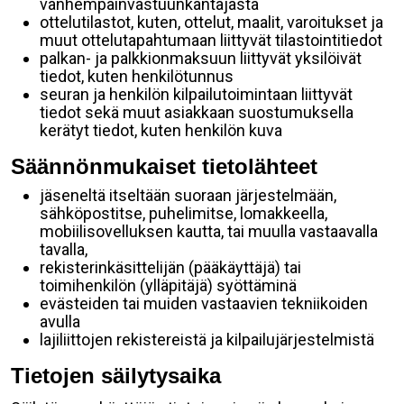
vanhempainvastuunkantajasta
ottelutilastot, kuten, ottelut, maalit, varoitukset ja
muut ottelutapahtumaan liittyvät tilastointitiedot
palkan- ja palkkionmaksuun liittyvät yksilöivät
tiedot, kuten henkilötunnus
seuran ja henkilön kilpailutoimintaan liittyvät
tiedot sekä muut asiakkaan suostumuksella
kerätyt tiedot, kuten henkilön kuva
Säännönmukaiset tietolähteet
jäseneltä itseltään suoraan järjestelmään,
sähköpostitse, puhelimitse, lomakkeella,
mobiilisovelluksen kautta, tai muulla vastaavalla
tavalla,
rekisterinkäsittelijän (pääkäyttäjä) tai
toimihenkilön (ylläpitäjä) syöttäminä
evästeiden tai muiden vastaavien tekniikoiden
avulla
lajiliittojen rekistereistä ja kilpailujärjestelmistä
Tietojen säilytysaika