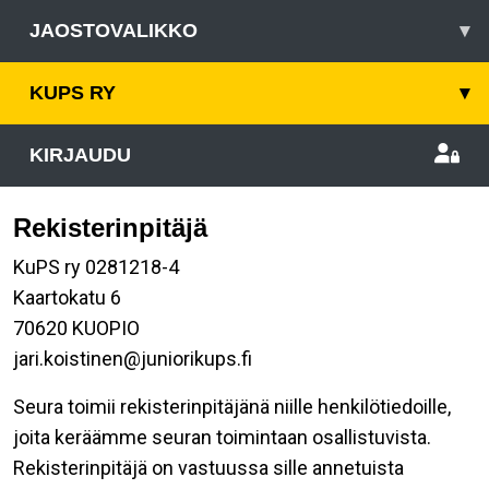
JAOSTOVALIKKO
▾
KUPS RY
▾
KIRJAUDU
Rekisterinpitäjä
KuPS ry 0281218-4
Kaartokatu 6
70620 KUOPIO
jari.koistinen@juniorikups.fi
Seura toimii rekisterinpitäjänä niille henkilötiedoille,
joita keräämme seuran toimintaan osallistuvista.
Rekisterinpitäjä on vastuussa sille annetuista