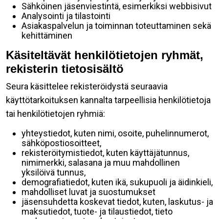
Sähköinen jäsenviestintä, esimerkiksi webbisivut
Analysointi ja tilastointi
Asiakaspalvelun ja toiminnan toteuttaminen sekä
kehittäminen
Käsiteltävät henkilötietojen ryhmät,
rekisterin tietosisältö
Seura käsittelee rekisteröidystä seuraavia
käyttötarkoituksen kannalta tarpeellisia henkilötietoja
tai henkilötietojen ryhmiä:
yhteystiedot, kuten nimi, osoite, puhelinnumerot,
sähköpostiosoitteet,
rekisteröitymistiedot, kuten käyttäjätunnus,
nimimerkki, salasana ja muu mahdollinen
yksilöivä tunnus,
demografiatiedot, kuten ikä, sukupuoli ja äidinkieli,
mahdolliset luvat ja suostumukset
jäsensuhdetta koskevat tiedot, kuten, laskutus- ja
maksutiedot, tuote- ja tilaustiedot, tieto