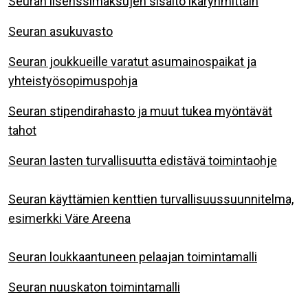
Seuran lisenssimaksujen sisältö ikäryhmittäin
Seuran asukuvasto
Seuran joukkueille varatut asumainospaikat ja
yhteistyösopimuspohja
Seuran stipendirahasto ja muut tukea myöntävät
tahot
Seuran lasten turvallisuutta edistävä toimintaohje
Seuran käyttämien kenttien turvallisuussuunnitelma,
esimerkki Väre Areena
Seuran loukkaantuneen pelaajan toimintamalli
Seuran nuuskaton toimintamalli