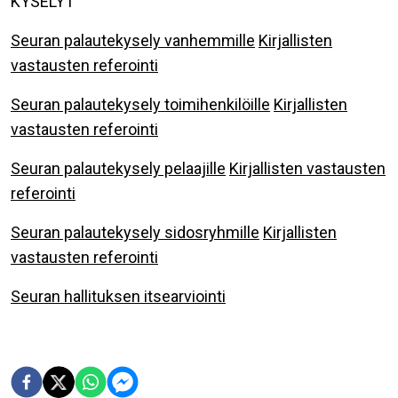
KYSELYT
Seuran palautekysely vanhemmille
Kirjallisten
vastausten referointi
Seuran palautekysely toimihenkilöille
Kirjallisten
vastausten referointi
Seuran palautekysely pelaajille
Kirjallisten vastausten
referointi
Seuran palautekysely sidosryhmille
Kirjallisten
vastausten referointi
Seuran hallituksen itsearviointi