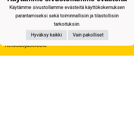
Käytämme sivustollamme evästeitä käyttökokemuksen
parantamiseksi sekä toiminnallisiin ja tilastollisiin
tarkoituksiin.
Hyväksy kaikki
Vain pakolliset
Tietosuojaseloste
Kuopion Palloseura ry
Aulis Rytkösen Katu 1, 70620 Kuopio
Y-tunnus: 0281218-4
Puh. +358172668571
KuPS -Elämänmittainen tarina- Banzai
Powered by