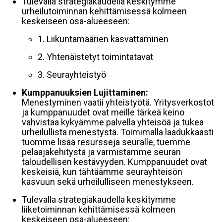
Tulevalla strategiakaudella keskitymme
urheilutoiminnan kehittämisessä kolmeen
keskeiseen osa-alueeseen:
1. Liikuntamäärien kasvattaminen
2. Yhtenäistetyt toimintatavat
3. Seurayhteistyö
Kumppanuuksien Lujittaminen:
Menestyminen vaatii yhteistyötä. Yritysverkostot
ja kumppanuudet ovat meille tärkeä keino
vahvistaa kykyämme palvella yhteisöä ja tukea
urheilullista menestystä. Toimimalla laadukkaasti
tuomme lisää resursseja seuralle, tuemme
pelaajakehitystä ja varmistamme seuran
taloudellisen kestävyyden. Kumppanuudet ovat
keskeisiä, kun tähtäämme seurayhteisön
kasvuun sekä urheilulliseen menestykseen.
Tulevalla strategiakaudella keskitymme
liiketoiminnan kehittämisessä kolmeen
keskeiseen osa-alueeseen: