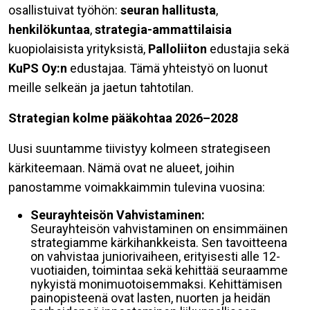
osallistuivat työhön:
seuran hallitusta
,
henkilökuntaa
,
strategia-ammattilaisia
kuopiolaisista yrityksistä,
Palloliiton
edustajia sekä
KuPS Oy:n
edustajaa. Tämä yhteistyö on luonut
meille selkeän ja jaetun tahtotilan.
Strategian kolme pääkohtaa 2026–2028
Uusi suuntamme tiivistyy kolmeen strategiseen
kärkiteemaan. Nämä ovat ne alueet, joihin
panostamme voimakkaimmin tulevina vuosina:
Seurayhteisön Vahvistaminen:
Seurayhteisön vahvistaminen on ensimmäinen
strategiamme kärkihankkeista. Sen tavoitteena
on vahvistaa juniorivaiheen, erityisesti alle 12-
vuotiaiden, toimintaa sekä kehittää seuraamme
nykyistä monimuotoisemmaksi. Kehittämisen
painopisteenä ovat lasten, nuorten ja heidän