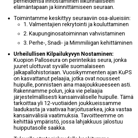
perheidensä innostaminen liikunnalliseen
elämäntapaan ja kiinnittämiseen seuraan.
Toimintamme keskittyy seuraaviin osa-alueisiin:
1. Valmentajien rekrytointi ja kouluttaminen
2. Kaupunginosatoiminnan vahvistaminen
3. Perhe-, Snadi- ja Mimmiliigan kehittäminen
Urheilullisen Kilpailukyvyn Nostaminen:
Kuopion Palloseura on perinteikäs seura, jonka
juuret ulottuvat syvälle suomalaiseen
jalkapallohistoriaan. Vuosikymmenten ajan KuPS
on kasvattanut pelaajia, jotka ovat nousseet
huipulle, ponnistaen aina maajoukkueeseen asti.
Rakennamme polun, joka vie pelaajia
järjestelmällisesti kansainväliselle huipulle. Tämä
tarkoittaa yli 12-vuotiaiden joukkueissamme
laadukasta ja vaativaa harjoitusarkea, joka vastaa
kansainvälisiä vaatimuksia. Tavoitteemme on
kehittää ympäristö, jossa lahjakkuus jalostuu
huipputasolle saakka.