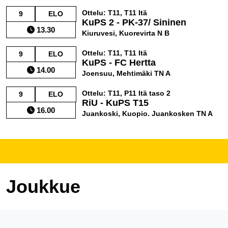
Ottelu: T11, T11 Itä
9
ELO
KuPS 2 - PK-37/ Sininen
13.30
Kiuruvesi, Kuorevirta N B
Ottelu: T11, T11 Itä
9
ELO
KuPS - FC Hertta
14.00
Joensuu, Mehtimäki TN A
Ottelu: T11, P11 Itä taso 2
9
ELO
RiU - KuPS T15
16.00
Juankoski, Kuopio. Juankosken TN A
Joukkue