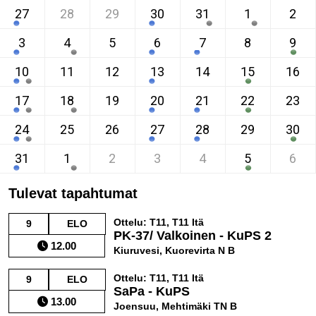
27
28
29
30
31
1
2
3
4
5
6
7
8
9
10
11
12
13
14
15
16
17
18
19
20
21
22
23
24
25
26
27
28
29
30
31
1
2
3
4
5
6
Tulevat tapahtumat
Ottelu: T11, T11 Itä
9
ELO
PK-37/ Valkoinen - KuPS 2
12.00
Kiuruvesi, Kuorevirta N B
Ottelu: T11, T11 Itä
9
ELO
SaPa - KuPS
13.00
Joensuu, Mehtimäki TN B