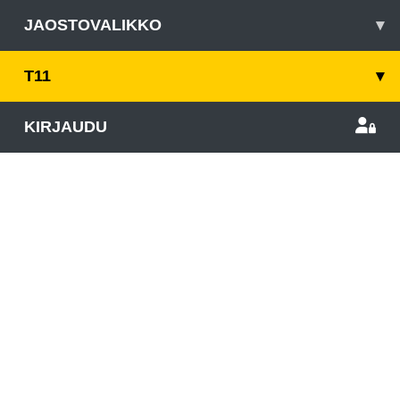
JAOSTOVALIKKO
▾
T11
▾
KIRJAUDU