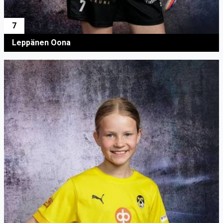
7
Leppänen Oona