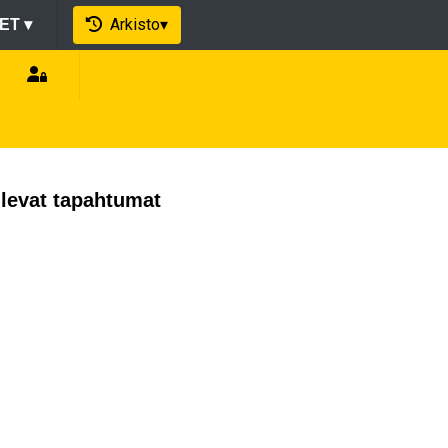
Arkisto
▾
EET
▾
levat tapahtumat