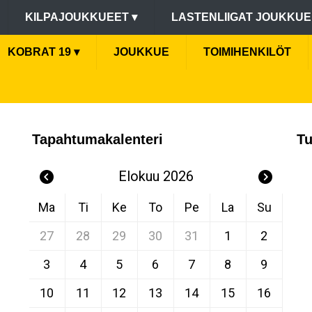
KILPAJOUKKUEET
▾
LASTENLIIGAT JOUKKU
KOBRAT 19
▾
JOUKKUE
TOIMIHENKILÖT
Tapahtumakalenteri
Tu
Elokuu 2026
Ma
Ti
Ke
To
Pe
La
Su
27
28
29
30
31
1
2
3
4
5
6
7
8
9
10
11
12
13
14
15
16