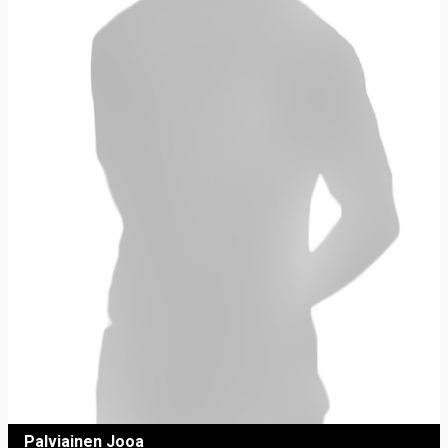
Palviainen Jooa