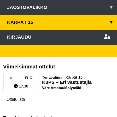
JAOSTOVALIKKO
▾
KÄRPÄT 15
▾
KIRJAUDU
Viimeisimmät ottelut
Tenavaliiga , Kärpät 15
4
ELO
KuPS – Eri vastustajia
17.30
Väre Areena/Mölymäki
Ottelulista