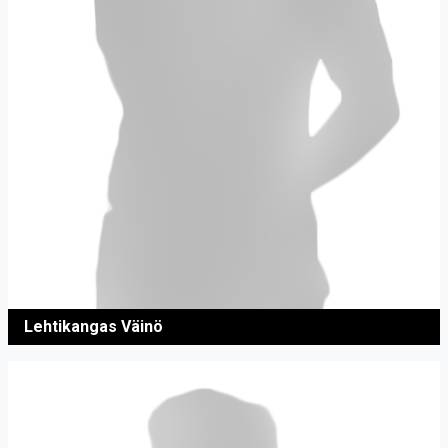
Lehtikangas Väinö