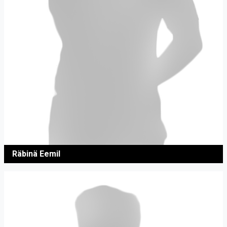
Räbinä Eemil