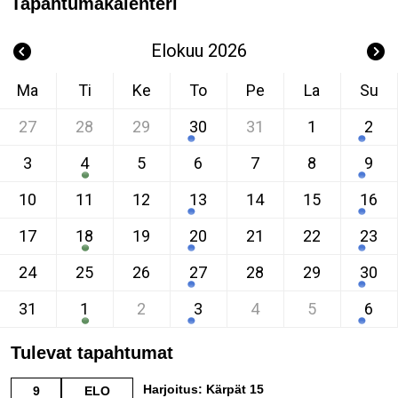
Tapahtumakalenteri
Elokuu 2026
Ma
Ti
Ke
To
Pe
La
Su
27
28
29
30
31
1
2
3
4
5
6
7
8
9
10
11
12
13
14
15
16
17
18
19
20
21
22
23
24
25
26
27
28
29
30
31
1
2
3
4
5
6
Tulevat tapahtumat
Harjoitus: Kärpät 15
9
ELO