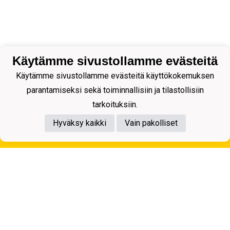
Käytämme sivustollamme evästeitä
Käytämme sivustollamme evästeitä käyttökokemuksen
parantamiseksi sekä toiminnallisiin ja tilastollisiin
tarkoituksiin.
Hyväksy kaikki
Vain pakolliset
Tietosuojaseloste
Kuopion Palloseura ry
Aulis Rytkösen Katu 1, 70620 Kuopio
Y-tunnus: 0281218-4
Puh. +358172668571
KuPS -Elämänmittainen tarina- Banzai