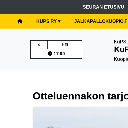
SEURAN ETUSIVU
KUPS RY
▾
JALKAPALLOKUOPIO.F
KuPS 
4
HEI
KuP
17.00
Kuopi
Otteluennakon tarj