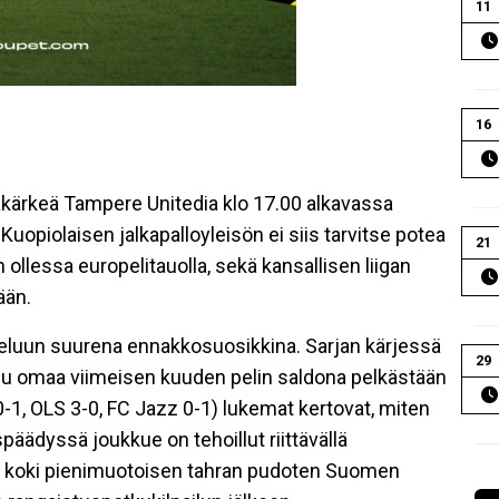
11
16
akärkeä Tampere Unitedia klo 17.00 alkavassa
uopiolaisen jalkapalloyleisön ei siis tarvitse potea
21
ollessa europelitauolla, sekä kansallisen liigan
ään.
eluun suurena ennakkosuosikkina. Sarjan kärjessä
29
ppu omaa viimeisen kuuden pelin saldona pelkästään
0-1, OLS 3-0, FC Jazz 0-1) lukemat kertovat, miten
päädyssä joukkue on tehoillut riittävällä
U koki pienimuotoisen tahran pudoten Suomen