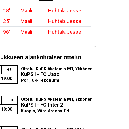
18'
Maali
Huhtala Jesse
25'
Maali
Huhtala Jesse
96'
Maali
Huhtala Jesse
ukkueen ajankohtaiset ottelut
Ottelu: KuPS Akatemia M1, Ykkönen
HEI
KuPS I - FC Jazz
19:00
Pori, UK-Tekonurmi
Ottelu: KuPS Akatemia M1, Ykkönen
ELO
KuPS I - FC Inter 2
18:30
Kuopio, Väre Areena TN