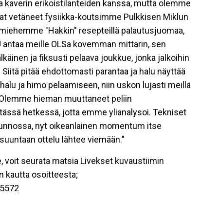
a kaverin erikoistilanteiden kanssa, mutta olemme
vat vetäneet fysiikka-koutsimme Pulkkisen Miklun
oismiehemme "Hakkin" resepteillä palautusjuomaa,
U antaa meille OLSa kovemman mittarin, sen
älkäinen ja fiksusti pelaava joukkue, jonka jalkoihin
iitä pitää ehdottomasti parantaa ja halu näyttää
a halu ja himo pelaamiseen, niin uskon lujasti meillä
 Olemme hieman muuttaneet peliin
ssä hetkessä, jotta emme ylianalysoi. Tekniset
kunnossa, nyt oikeanlainen momentum itse
suuntaan ottelu lähtee viemään."
e, voit seurata matsia Livekset kuvaustiimin
kautta osoitteesta;
75572