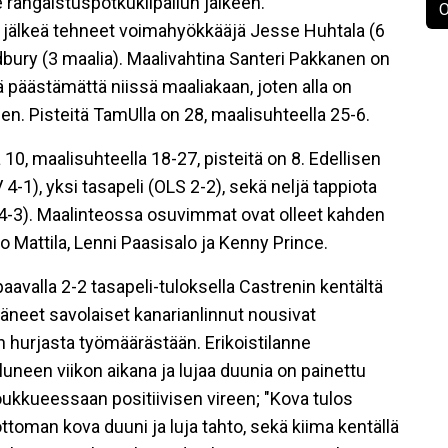
 rangaistuspotkukilpailun jälkeen.
O
a jälkeä tehneet voimahyökkääjä Jesse Huhtala (6
adbury (3 maalia). Maalivahtina Santeri Pakkanen on
ä päästämättä niissä maaliakaan, joten alla on
een. Pisteitä TamUlla on 28, maalisuhteella 25-6.
 10, maalisuhteella 18-27, pisteitä on 8. Edellisen
4-1), yksi tasapeli (OLS 2-2), sekä neljä tappiota
a 4-3). Maalinteossa osuvimmat ovat olleet kahden
lo Mattila, Lenni Paasisalo ja Kenny Prince.
aavalla 2-2 tasapeli-tuloksella Castrenin kentältä
äneet savolaiset kanarianlinnut nousivat
n hurjasta työmäärästään. Erikoistilanne
uneen viikon aikana ja lujaa duunia on painettu
ukkueessaan positiivisen vireen; "Kova tulos
toman kova duuni ja luja tahto, sekä kiima kentällä