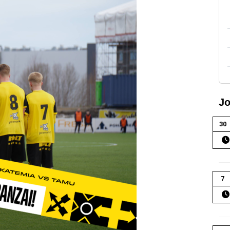
Jo
30
7