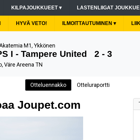
KILPAJOUKKUEET
▾
LASTENLIIGAT JOUKKU
I
HYVÄ VETO!
ILMOITTAUTUMINEN
▾
LI
Akatemia M1, Ykkönen
S I - Tampere United
2 - 3
o, Väre Areena TN
Otteluennakko
Otteluraportti
oaa Joupet.com