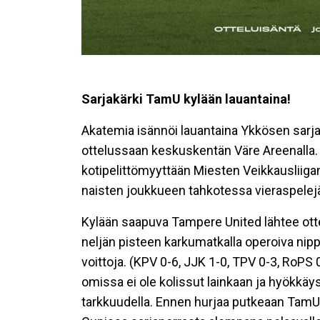
Sarjakärki TamU kylään lauantaina!
Akatemia isännöi lauantaina Ykkösen sarj
ottelussaan keskuskentän Väre Areenalla. K
kotipelittömyyttään Miesten Veikkausliigan 
naisten joukkueen tahkotessa vieraspelej
Kylään saapuva Tampere United lähtee ott
neljän pisteen karkumatkalla operoiva ni
voittoja. (KPV 0-6, JJK 1-0, TPV 0-3, RoPS 
omissa ei ole kolissut lainkaan ja hyökkäys
tarkkuudella. Ennen hurjaa putkeaan Tam