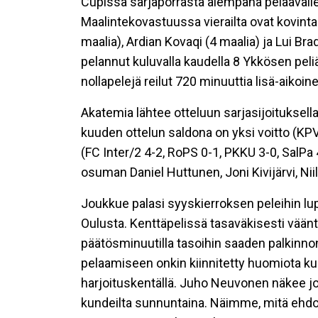
Cupissa sarjaporrasta alempana pelaavalle
Maalintekovastuussa vierailta ovat kovint
maalia), Ardian Kovaqi (4 maalia) ja Lui Br
pelannut kuluvalla kaudella 8 Ykkösen peli
nollapelejä reilut 720 minuuttia lisä-aikoin
Akatemia lähtee otteluun sarjasijoituksella
kuuden ottelun saldona on yksi voitto (KPV 
(FC Inter/2 4-2, RoPS 0-1, PKKU 3-0, SalP
osuman Daniel Huttunen, Joni Kivijärvi, Nii
Joukkue palasi syyskierroksen peleihin lup
Oulusta. Kenttäpelissä tasaväkisesti väänt
päätösminuutilla tasoihin saaden palkinno
pelaamiseen onkin kiinnitetty huomiota kul
harjoituskentällä. Juho Neuvonen näkee jo
kundeilta sunnuntaina. Näimme, mitä ehdot