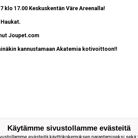
 klo 17.00 Keskuskentän Väre Areenalla!
 Haukat.
anut Joupet.com
n sinäkin kannustamaan Akatemia kotivoittoon!!
Käytämme sivustollamme evästeitä
ion Palloseura ry
ustollamme evästeitä käyttökokemuksen parantamiseksi sekä to