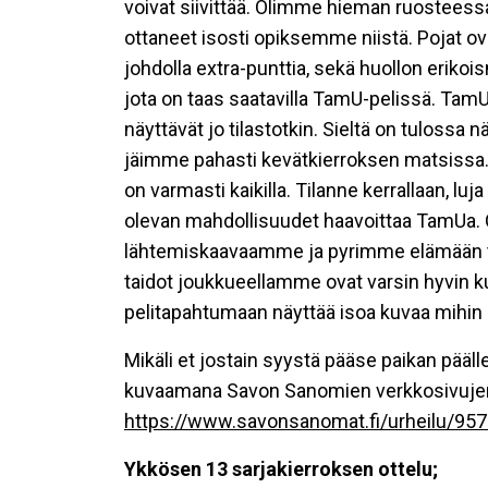
voivat siivittää. Olimme hieman ruosteess
ottaneet isosti opiksemme niistä. Pojat o
johdolla extra-punttia, sekä huollon erik
jota on taas saatavilla TamU-pelissä. Tam
näyttävät jo tilastotkin. Sieltä on tulossa n
jäimme pahasti kevätkierroksen matsissa. S
on varmasti kaikilla. Tilanne kerrallaan, luj
olevan mahdollisuudet haavoittaa TamUa.
lähtemiskaavaamme ja pyrimme elämään tä
taidot joukkueellamme ovat varsin hyvin 
pelitapahtumaan näyttää isoa kuvaa mihin 
Mikäli et jostain syystä pääse paikan pääll
kuvaamana Savon Sanomien verkkosivujen 
https://www.savonsanomat.fi/urheilu/95
Ykkösen 13 sarjakierroksen ottelu;