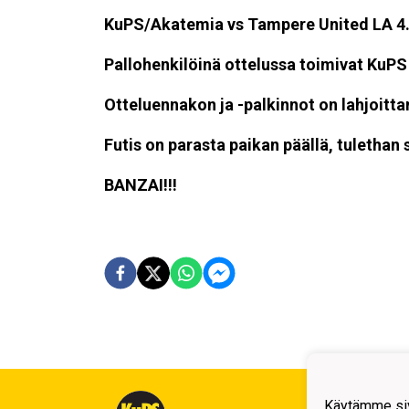
KuPS/Akatemia vs Tampere United LA 4.7
Pallohenkilöinä ottelussa toimivat KuPS
Otteluennakon ja -palkinnot on lahjoitt
Futis on parasta paikan päällä, tuletha
BANZAI!!!
Kuop
Käytämme siv