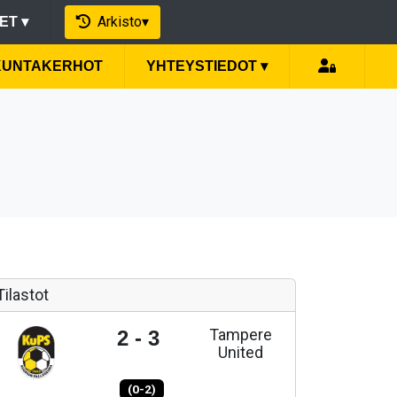
Arkisto
▾
EET
▾
IKUNTAKERHOT
YHTEYSTIEDOT
▾
Tilastot
Tampere
2 - 3
United
(0-2)