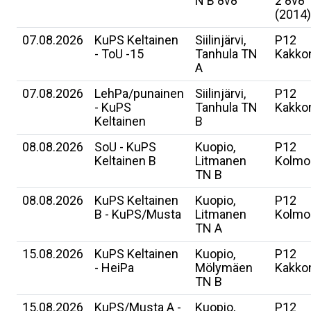
N B 8v8
2 8v8
(2014)
07.08.2026
KuPS Keltainen
Siilinjärvi,
P12
- ToU -15
Tanhula TN
Kakko
A
07.08.2026
LehPa/punainen
Siilinjärvi,
P12
- KuPS
Tanhula TN
Kakko
Keltainen
B
08.08.2026
SoU - KuPS
Kuopio,
P12
Keltainen B
Litmanen
Kolmo
TN B
08.08.2026
KuPS Keltainen
Kuopio,
P12
B - KuPS/Musta
Litmanen
Kolmo
TN A
15.08.2026
KuPS Keltainen
Kuopio,
P12
- HeiPa
Mölymäen
Kakko
TN B
15.08.2026
KuPS/Musta A -
Kuopio,
P12