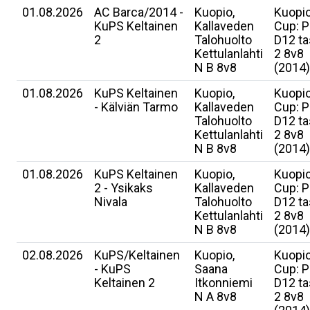
01.08.2026
AC Barca/2014 -
Kuopio,
Kuopi
KuPS Keltainen
Kallaveden
Cup: P
2
Talohuolto
D12 t
Kettulanlahti
2 8v8
N B 8v8
(2014)
01.08.2026
KuPS Keltainen
Kuopio,
Kuopi
- Kälviän Tarmo
Kallaveden
Cup: P
Talohuolto
D12 t
Kettulanlahti
2 8v8
N B 8v8
(2014)
01.08.2026
KuPS Keltainen
Kuopio,
Kuopi
2 - Ysikaks
Kallaveden
Cup: P
Nivala
Talohuolto
D12 t
Kettulanlahti
2 8v8
N B 8v8
(2014)
02.08.2026
KuPS/Keltainen
Kuopio,
Kuopi
- KuPS
Saana
Cup: P
Keltainen 2
Itkonniemi
D12 t
N A 8v8
2 8v8