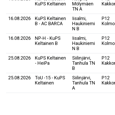
KuPS Keltainen
Mölymäen
Kakko
TN A
16.08.2026
KuPS Keltainen
Iisalmi,
P12
B - AC BARCA
Haukiniemi
Kolmo
N B
16.08.2026
NP-H - KuPS
Iisalmi,
P12
Keltainen B
Haukiniemi
Kolmo
N B
25.08.2026
KuPS Keltainen
Siilinjärvi,
P12
- HeiPa
Tanhula TN
Kakko
B
25.08.2026
ToU -15 - KuPS
Siilinjärvi,
P12
Keltainen
Tanhula TN
Kakko
A