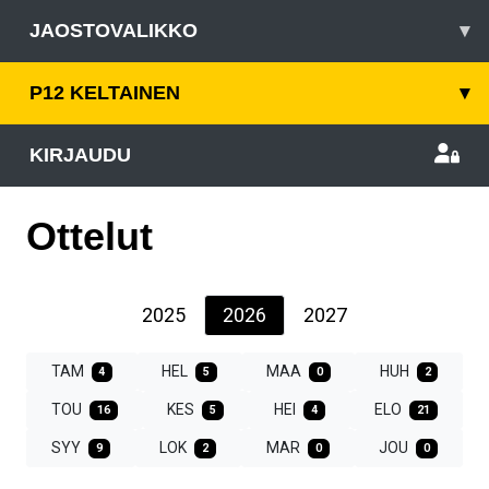
JAOSTOVALIKKO
▾
P12 KELTAINEN
▾
KIRJAUDU
Ottelut
2025
2026
2027
TAM
HEL
MAA
HUH
4
5
0
2
TOU
KES
HEI
ELO
16
5
4
21
SYY
LOK
MAR
JOU
9
2
0
0